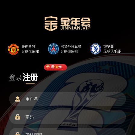
送
18
元
注册
登录